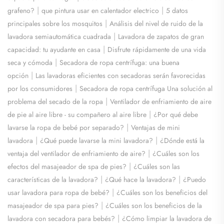
|
|
grafeno?
que pintura usar en calentador electrico
5 datos
|
principales sobre los mosquitos
Análisis del nivel de ruido de la
|
lavadora semiautomática cuadrada
Lavadora de zapatos de gran
|
capacidad: tu ayudante en casa
Disfrute rápidamente de una vida
|
seca y cómoda
Secadora de ropa centrífuga: una buena
|
opción
Las lavadoras eficientes con secadoras serán favorecidas
|
por los consumidores
Secadora de ropa centrífuga Una solución al
|
problema del secado de la ropa
Ventilador de enfriamiento de aire
|
de pie al aire libre - su compañero al aire libre
¿Por qué debe
|
lavarse la ropa de bebé por separado?
Ventajas de mini
|
|
lavadora
¿Qué puede lavarse la mini lavadora?
¿Dónde está la
|
ventaja del ventilador de enfriamiento de aire?
¿Cuáles son los
|
efectos del masajeador de spa de pies?
¿Cuáles son las
|
|
características de la lavadora?
¿Qué hace la lavadora?
¿Puedo
|
usar lavadora para ropa de bebé?
¿Cuáles son los beneficios del
|
masajeador de spa para pies?
¿Cuáles son los beneficios de la
|
lavadora con secadora para bebés?
¿Cómo limpiar la lavadora de