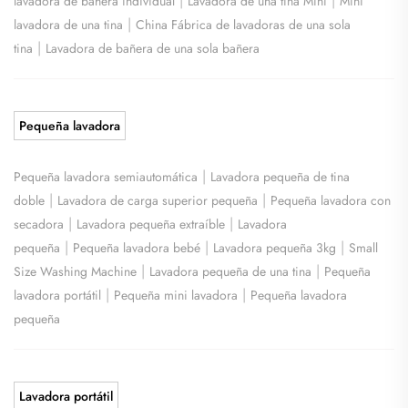
|
|
lavadora de bañera individual
Lavadora de una tina Mini
Mini
|
lavadora de una tina
China Fábrica de lavadoras de una sola
|
tina
Lavadora de bañera de una sola bañera
Pequeña lavadora
|
Pequeña lavadora semiautomática
Lavadora pequeña de tina
|
|
doble
Lavadora de carga superior pequeña
Pequeña lavadora con
|
|
secadora
Lavadora pequeña extraíble
Lavadora
|
|
|
pequeña
Pequeña lavadora bebé
Lavadora pequeña 3kg
Small
|
|
Size Washing Machine
Lavadora pequeña de una tina
Pequeña
|
|
lavadora portátil
Pequeña mini lavadora
Pequeña lavadora
pequeña
Lavadora portátil