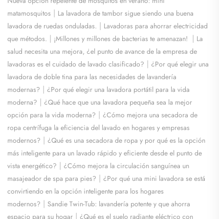
Nueva opción repelente de mosquitos en verano: mini
|
matamosquitos
La lavadora de tambor sigue siendo una buena
|
lavadora de ruedas onduladas.
Lavadoras para ahorrar electricidad
|
|
que métodos.
¡Millones y millones de bacterias te amenazan!
La
salud necesita una mejora, ¿el punto de avance de la empresa de
|
lavadoras es el cuidado de lavado clasificado?
¿Por qué elegir una
lavadora de doble tina para las necesidades de lavandería
|
modernas?
¿Por qué elegir una lavadora portátil para la vida
|
moderna?
¿Qué hace que una lavadora pequeña sea la mejor
|
opción para la vida moderna?
¿Cómo mejora una secadora de
ropa centrífuga la eficiencia del lavado en hogares y empresas
|
modernos?
¿Qué es una secadora de ropa y por qué es la opción
más inteligente para un lavado rápido y eficiente desde el punto de
|
vista energético?
¿Cómo mejora la circulación sanguínea un
|
masajeador de spa para pies?
¿Por qué una mini lavadora se está
convirtiendo en la opción inteligente para los hogares
|
modernos?
Sandie Twin-Tub: lavandería potente y que ahorra
|
espacio para su hogar
¿Qué es el suelo radiante eléctrico con