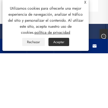
Ver más >>
X
Utilizamos cookies para ofrecerle una mejor
experiencia de navegación, analizar el tráfico
del sitio y personalizar el contenido. Al utilizar
este sitio, acepta nuestro uso de
cookies.
política de privacidad
Rechazar
Aceptar
Sobre nosotros




Productos
Contáctenos
SÍGANOS