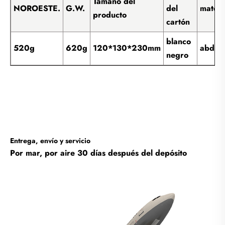
Tamaño del
NOROESTE.
G.W.
del
materi
producto
cartón
blanco
520g
620g
120*130*230mm
abdom
negro
Entrega, envío y servicio
Por mar, por aire 30 días después del depósito