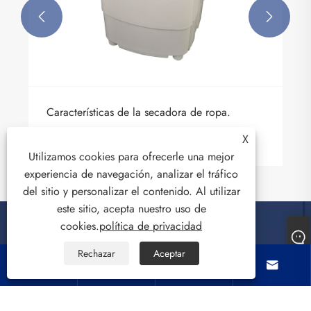


Características de la secadora de ropa.
Ver más >>
X
Utilizamos cookies para ofrecerle una mejor
experiencia de navegación, analizar el tráfico
del sitio y personalizar el contenido. Al utilizar
este sitio, acepta nuestro uso de
cookies.
política de privacidad
Rechazar
Aceptar
Sobre nosotros




Productos