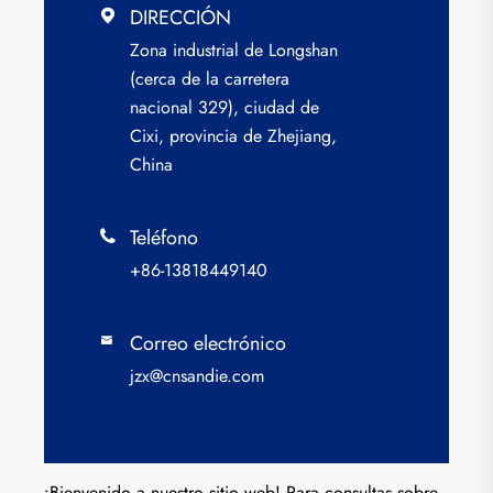
DIRECCIÓN

Zona industrial de Longshan
(cerca de la carretera
nacional 329), ciudad de
Cixi, provincia de Zhejiang,
China
Teléfono

+86-13818449140
Correo electrónico

jzx@cnsandie.com
¡Bienvenido a nuestro sitio web! Para consultas sobre